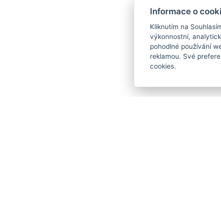
Informace o cook
Kliknutím na Souhlasí
výkonnostní, analytic
pohodlné používání we
reklamou. Své prefere
cookies.
E-mail
Telefon
Kudy k nám?