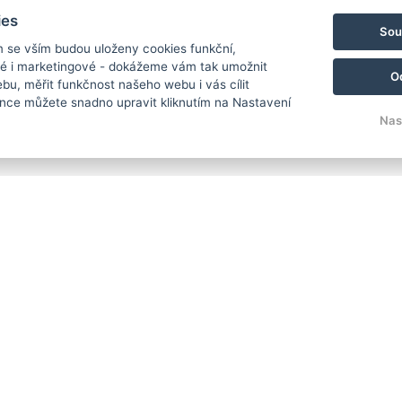
ies
Sou
m se vším budou uloženy cookies funkční,
ké i marketingové - dokážeme vám tak umožnit
O
bu, měřit funkčnost našeho webu i vás cílit
nce můžete snadno upravit kliknutím na Nastavení
Nas
Facebook
Instagram