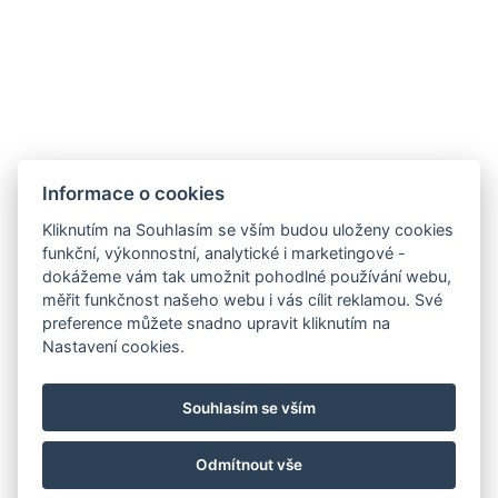
Nový druh pokojů
VYBAVENÍ POKOJE
REZERVOVAT NYNÍ
Informace o cookies
Kliknutím na Souhlasím se vším budou uloženy cookies
ZPĚT NA POKOJE
funkční, výkonnostní, analytické i marketingové -
dokážeme vám tak umožnit pohodlné používání webu,
měřit funkčnost našeho webu i vás cílit reklamou. Své
preference můžete snadno upravit kliknutím na
E-mail
Nastavení cookies.
Telefon
Kudy k nám?
Souhlasím se vším
Facebook
Instagram
Odmítnout vše