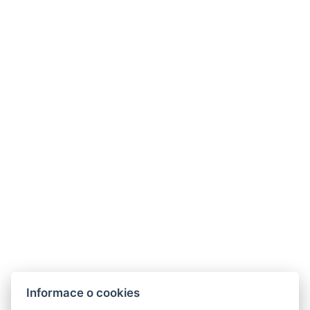
STANDARD *** DVOULŮŽKOVÝ
Nový druh pokojů
VYBAVENÍ POKOJE
Sprcha
WC
REZERVOVAT NYNÍ
Informace o cookies