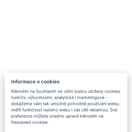
STANDARD *** TŘÍLŮŽKOVÝ
Nový druh pokojů
VYBAVENÍ POKOJE
Sprcha
WC
REZERVOVAT NYNÍ
Informace o cookies
Kliknutím na Souhlasím se vším budou uloženy cookies
ZPĚT NA POKOJE
funkční, výkonnostní, analytické i marketingové -
dokážeme vám tak umožnit pohodlné používání webu,
měřit funkčnost našeho webu i vás cílit reklamou. Své
preference můžete snadno upravit kliknutím na
E-mail
Nastavení cookies.
Telefon