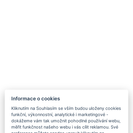
ECONOMY ** PĚTILŮŽKOVÝ
VYBAVENÍ POKOJE
REZERVOVAT NYNÍ
Informace o cookies
Kliknutím na Souhlasím se vším budou uloženy cookies
ZPĚT NA POKOJE
funkční, výkonnostní, analytické i marketingové -
dokážeme vám tak umožnit pohodlné používání webu,
měřit funkčnost našeho webu i vás cílit reklamou. Své