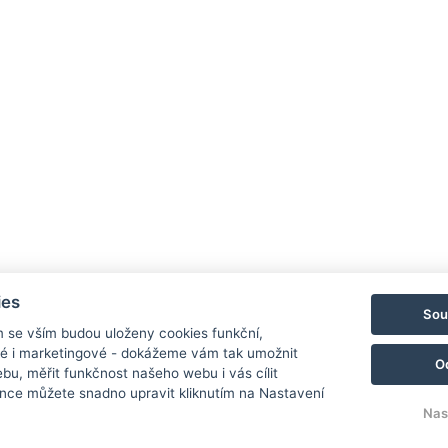
maximum!
 vám všechny tipy pošleme na spr
-mailu, co vám právě letí do schrá
buď v
hromadných zprávách,
ve složce
Promoakce
nebo
a aneta.zizkovabouda@gmail.com a Anet vám ráda pomůž
ies
Sou
m se vším budou uloženy cookies funkční,
ké i marketingové - dokážeme vám tak umožnit
O
bu, měřit funkčnost našeho webu i vás cílit
nce můžete snadno upravit kliknutím na Nastavení
Nas