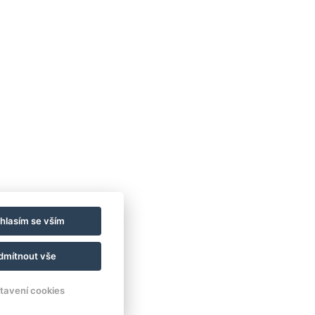
ávnou adresu, potvrďte ji
nky.
 případně ve
spamu
.
e, abyste tipy dostali.
hlasím se vším
dmítnout vše
tavení cookies