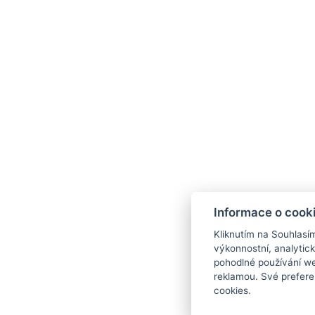
Abychom měli jistotu, že
v e
Nemáte e-mail v poště?
Může se stát… Pravděpodobně bude ale 
Pokud ho nikde nenajdete, napište nám n
Informace o cook
Kliknutím na Souhlasí
výkonnostní, analytic
pohodlné používání we
reklamou. Své prefere
cookies.