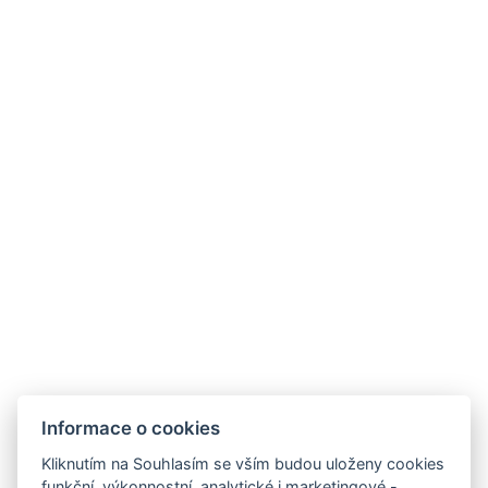
CHCI TIPY V PDF DO E-MAILU
Zásady zpracování osobních údajů
Informace o cookies
Kliknutím na Souhlasím se vším budou uloženy cookies
funkční, výkonnostní, analytické i marketingové -